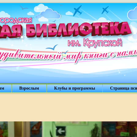
ям
Взрослым
Клубы и программы
Страница пси