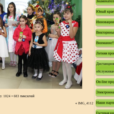
Знаменател
Юный крае
Инновации
Викторины
Внимание!!
Летняя про
Дистанцио
обслужива
On-line пр
Электронна
р:
1024 × 683
пикселей
Наши парт
«
IMG_4112
Гостевая к