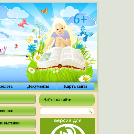
холога
Документы
Карта сайта
Найти на сайте
овинки
е выставки