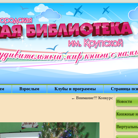
ям
Взрослым
Клубы и программы
Страница пси
←
Внимание!!! Конкурс
Новости
Книжные н
Виртуальны