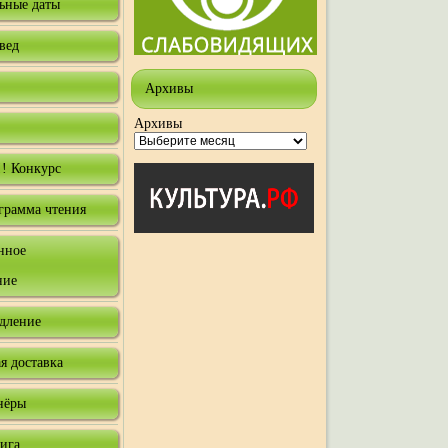
ьные даты
вед
Архивы
Архивы
! Конкурс
грамма чтения
нное
ние
одление
я доставка
нёры
нига