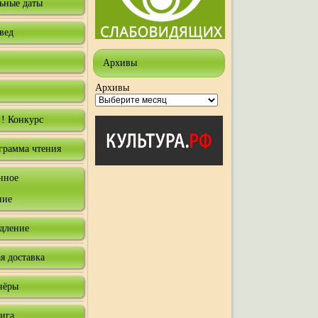
ьные даты
вед
Архивы
Архивы
! Конкурс
грамма чтения
нное
ние
одление
я доставка
нёры
нига