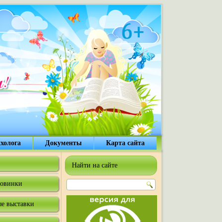
холога
Документы
Карта сайта
Найти на сайте
овинки
е выставки