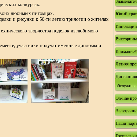
Знаменател
орческих конкурсах.
своих любимых питомцах.
Юный крае
ки и рисунки к 50-ти летию трилогии о жителях
Инновации
хнического творчества поделок из любимого
Викторины
ементе, участники получат именные дипломы и
Внимание!!
Летняя про
Дистанцио
обслужива
On-line пр
Электронна
Наши парт
Гостевая к