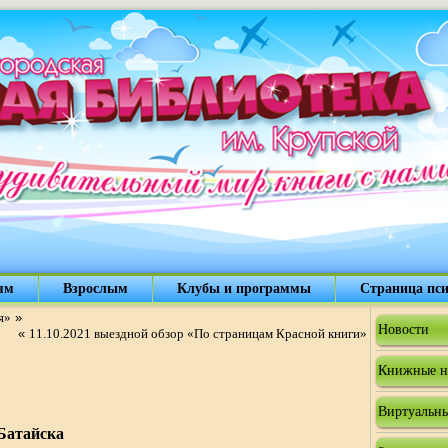
ям
Взрослым
Клубы и программы
Страница пси
я»
»
Новости
«
11.10.2021 выездной обзор «По страницам Красной книги»
Книжные н
Виртуальны
Батайска