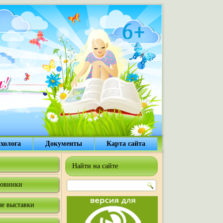
холога
Документы
Карта сайта
Найти на сайте
овинки
е выставки