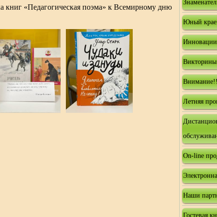
Знаменател
ка книг «Педагогическая поэма» к Всемирному дню
Юный крае
Инновации
Викторины
Внимание!!
Летняя про
Дистанцио
обслужива
On-line пр
Электронна
Наши парт
Гостевая к