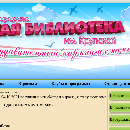
ям
Взрослым
Клубы и программы
Страница пси
еликого»
»
Новости
«
04.10.2021 получили книги «Когда я вырасту, я стану экологом»
«Педагогическая поэма»
Книжные н
Виртуальны
айска