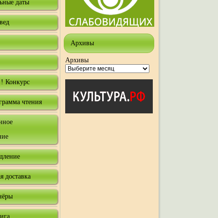
ьные даты
вед
Архивы
Архивы
! Конкурс
грамма чтения
нное
ние
одление
я доставка
нёры
нига