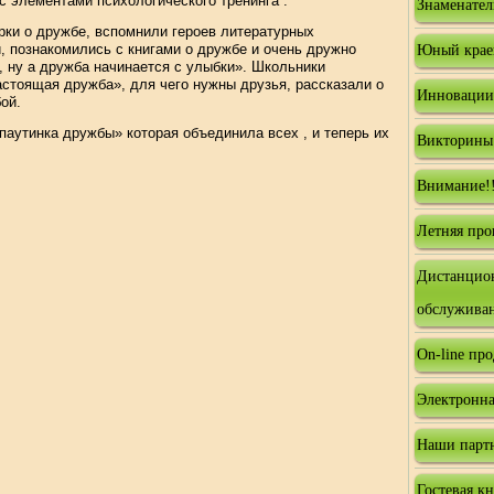
с элементами психологического тренинга .
Знаменател
рки о дружбе, вспомнили героев литературных
, познакомились с книгами о дружбе и очень дружно
Юный крае
, ну а дружба начинается с улыбки». Школьники
астоящая дружба», для чего нужны друзья, рассказали о
Инновации
ой.
аутинка дружбы» которая объединила всех , и теперь их
Викторины
Внимание!!
Летняя про
Дистанцио
обслужива
On-line пр
Электронна
Наши парт
Гостевая к