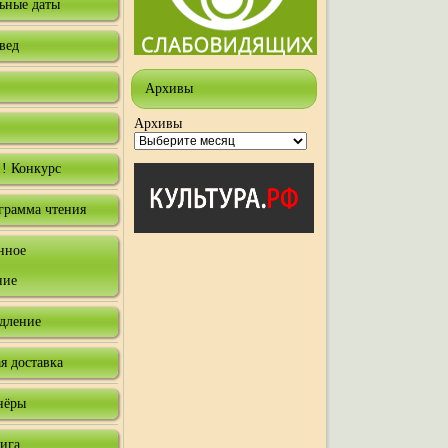
ьные даты
вед
Архивы
Архивы
! Конкурс
грамма чтения
нное
ние
одление
я доставка
нёры
нига