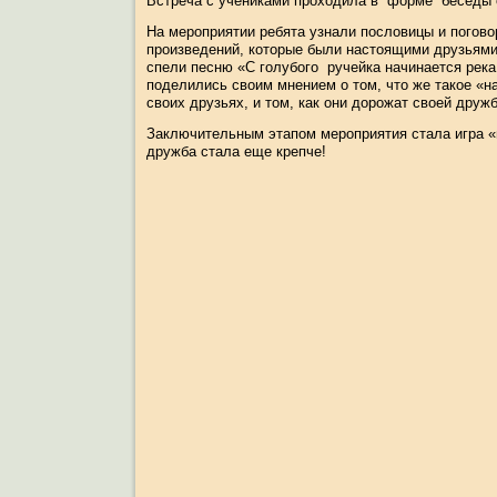
Встреча с учениками проходила в
форме
беседы 
На мероприятии ребята узнали пословицы и погово
произведений, которые были настоящими друзьями
спели песню «С голубого
ручейка начинается река
поделились своим мнением о том, что же такое «н
своих друзьях, и том, как они дорожат своей дружб
Заключительным этапом мероприятия стала игра «п
дружба стала еще крепче!