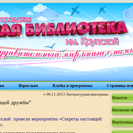
ям
Взрослым
Клубы и программы
Страница пси
«
06.11.2013 Литературная викторина.
Новости
оящей дружбы”
Книжные н
упской провели мероприятие «Секреты настоящей
Виртуальны
о.