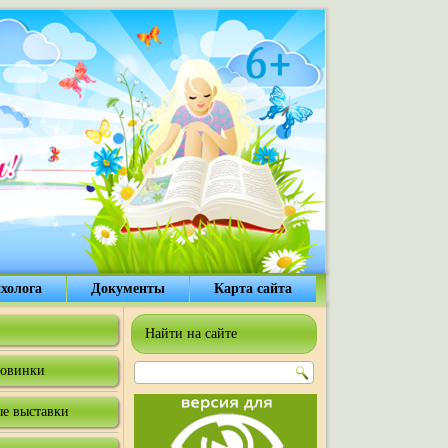
холога
Документы
Карта сайта
Найти на сайте
овинки
е выставки