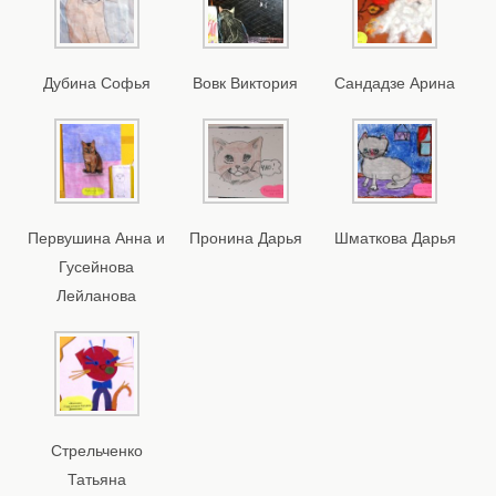
Дубина Софья
Вовк Виктория
Сандадзе Арина
Первушина Анна и
Пронина Дарья
Шматкова Дарья
Гусейнова
Лейланова
Стрельченко
Татьяна