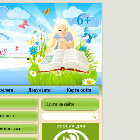
холога
Документы
Карта сайта
Найти на сайте
овинки
е выставки