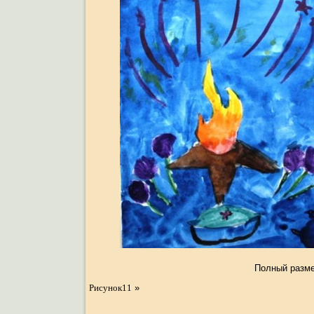
Полный разм
Рисунок11
»