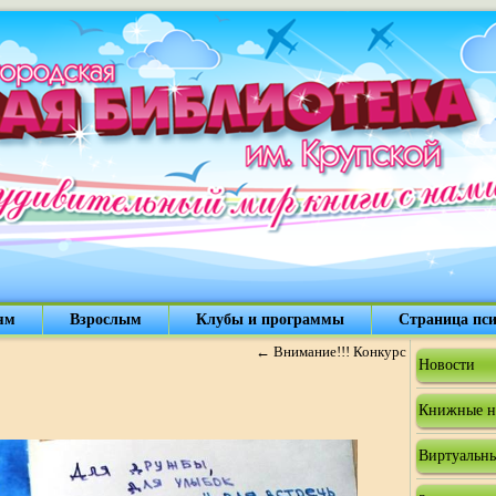
ям
Взрослым
Клубы и программы
Страница пси
←
Внимание!!! Конкурс
Новости
Книжные н
Виртуальны