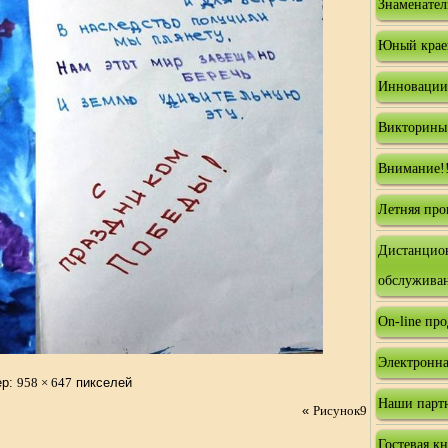
Знаменател
Юный крае
Инновации
Викторины
Внимание!!
Летняя про
Дистанцио
обслужива
On-line пр
Электронна
ер:
958 × 647
пикселей
Наши парт
«
Рисунок9
Гостевая к