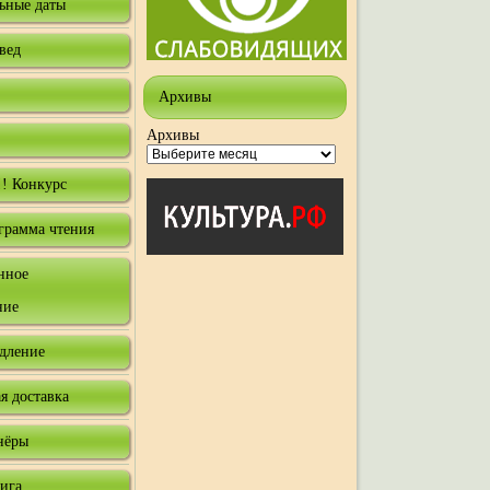
ьные даты
вед
Архивы
Архивы
! Конкурс
грамма чтения
нное
ние
одление
я доставка
нёры
нига