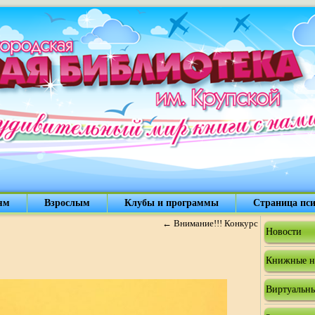
ям
Взрослым
Клубы и программы
Страница пси
←
Внимание!!! Конкурс
Новости
Книжные н
Виртуальны