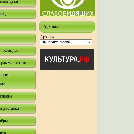
ьные даты
вед
Архивы
Архивы
! Конкурс
грамма чтения
нное
ние
одление
я доставка
нёры
нига