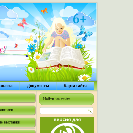
холога
Документы
Карта сайта
Найти на сайте
овинки
е выставки