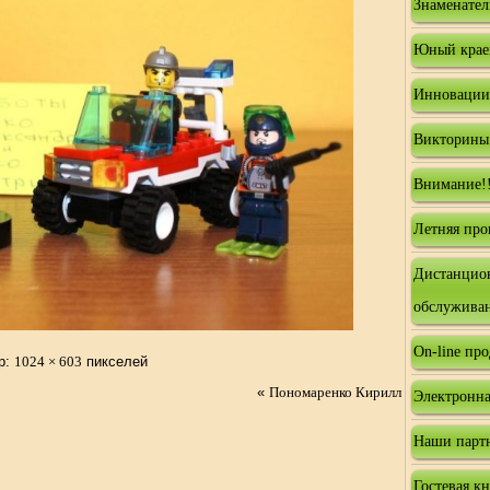
Знаменател
Юный крае
Инновации
Викторины
Внимание!!
Летняя про
Дистанцио
обслужива
On-line пр
р:
1024 × 603
пикселей
«
Пономаренко Кирилл
Электронна
Наши парт
Гостевая к